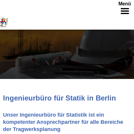
Menü
Ingenieurbüro für Statik in Berlin
Unser Ingenieurbüro für Statistik ist ein
kompetenter Ansprechpartner für alle Bereiche
der Tragwerksplanung