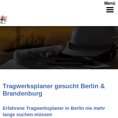
Menü
Tragwerksplaner gesucht Berlin &
Brandenburg
Erfahrene Tragwerksplaner in Berlin nie mehr
lange suchen müssen